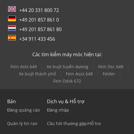
+44 20 331 800 72
+49 201 857 861 0
+49 201 857 861 80
+34 911 433 456
Các tìm kiếm máy móc hiện tại:
Fein Astx 649
Xe buýt tuyến đường
Fein Dsc 648
Xe buýt thành phố
Fein Aszx 648
Felder
Fein Ddsk 672
Bán
Dịch vụ & Hỗ trợ
Đăng quảng cáo
Đăng nhập
Quản lý tin rao
Câu hỏi thường gặp/Hỗ trợ