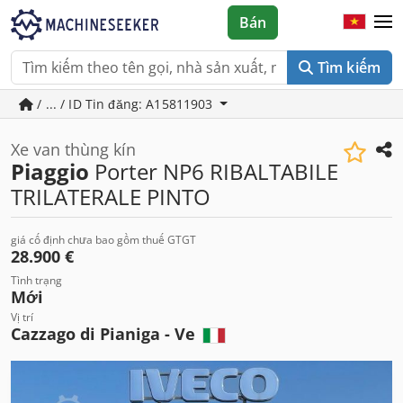
Bán
Tìm kiếm
/ ... / ID Tin đăng: A15811903
Xe van thùng kín
Piaggio
Porter NP6 RIBALTABILE
TRILATERALE PINTO
giá cố định chưa bao gồm thuế GTGT
28.900 €
Tình trạng
Mới
Vị trí
Cazzago di Pianiga - Ve