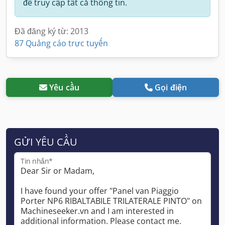
để truy cập tất cả thông tin.
Đã đăng ký từ: 2013
87 Quảng cáo trực tuyến
Yêu cầu
Gọi điện
GỬI YÊU CẦU
Tin nhắn*