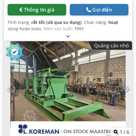
Thông tin giá
Gọi điện
Tình trạng:
rất tốt (đã qua sử dụng)
, Chức năng:
hoạt
động hoàn toàn
, Năm sản xuất:
1991
,
Quảng cáo nhỏ
1
/
6