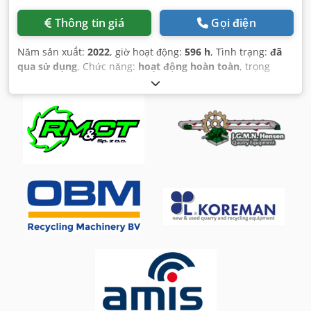
Thông tin giá
Gọi điện
Năm sản xuất:
2022
, giờ hoạt động:
596 h
, Tình trạng:
đã
qua sử dụng
, Chức năng:
hoạt động hoàn toàn
, trọng
lượng tổng cộng:
10.500 kg
, tổng chiều dài:
6.050 mm
,
tổng chiều rộng:
2.450 mm
, tổng chiều cao:
2.700 mm
, số
máy/phương tiện:
B0402
,