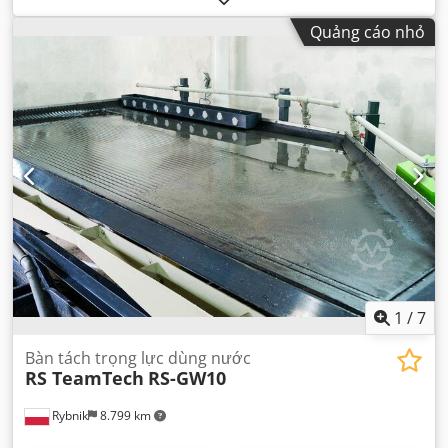
Quảng cáo nhỏ
1
/
7
Bàn tách trọng lực dùng nước
RS TeamTech
RS-GW10
Rybnik
8.799 km