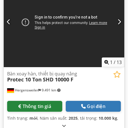
1
/
13
Bàn xoay hàn, thiết bị quay nâng
Protec 10 Ton
SHD 10000 F
Hergensweiler
9.491 km
Thông tin giá
Gọi điện
Tình trạng:
mới
, Năm sản xuất:
2025
, tải trọng:
10.000 kg
,