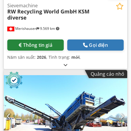
Sievemachine
RW Recycling World GmbH
KSM
diverse
Merishausen
9.569 km
Thông tin giá
Gọi điện
Năm sản xuất:
2026
, Tình trạng:
mới
,
Quảng cáo nhỏ