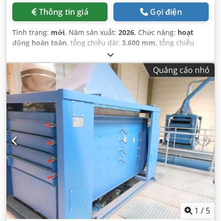
Thông tin giá
Gọi điện
Tình trạng:
mới
, Năm sản xuất:
2026
, Chức năng:
hoạt
động hoàn toàn
, tổng chiều dài:
3.600 mm
, tổng chiều
rộng:
1.500 mm
,
Quảng cáo nhỏ
1
/
5