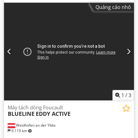
Quảng cáo nhỏ
1
/
3
Máy tách dòng Foucault
BLUELINE
EDDY ACTIVE
Waidhofen an der Ybbs
9.119 km