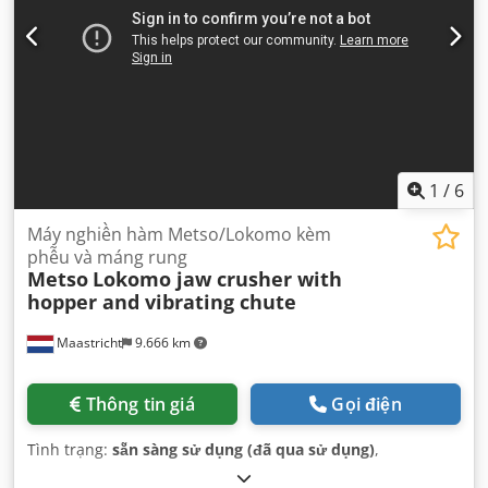
1
/
6
Máy nghiền hàm Metso/Lokomo kèm
phễu và máng rung
Metso
Lokomo jaw crusher with
hopper and vibrating chute
Maastricht
9.666 km
Thông tin giá
Gọi điện
Tình trạng:
sẵn sàng sử dụng (đã qua sử dụng)
,