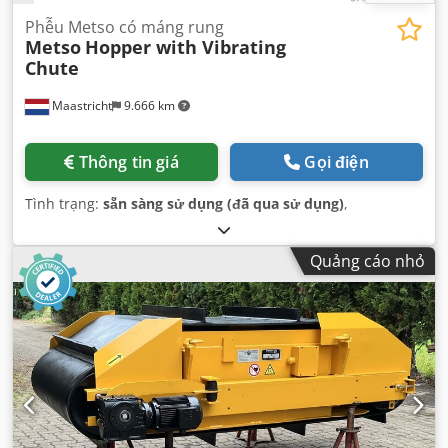
Phễu Metso có máng rung
Metso
Hopper with Vibrating
Chute
Maastricht
9.666 km
Thông tin giá
Gọi điện
Tình trạng:
sẵn sàng sử dụng (đã qua sử dụng)
,
Quảng cáo nhỏ