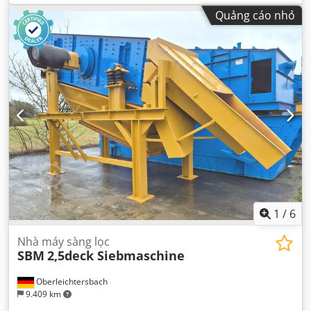
Quảng cáo nhỏ
1
/
6
Nhà máy sàng lọc
SBM
2,5deck Siebmaschine
Oberleichtersbach
9.409 km