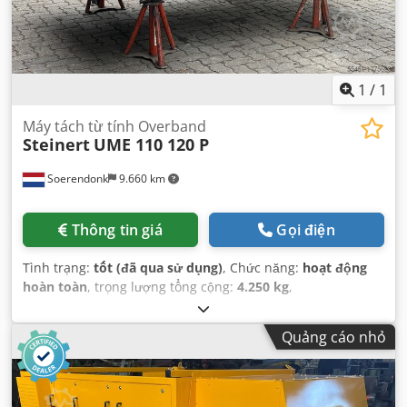
1
/
1
Máy tách từ tính Overband
Steinert
UME 110 120 P
Soerendonk
9.660 km
Thông tin giá
Gọi điện
Tình trạng:
tốt (đã qua sử dụng)
, Chức năng:
hoạt động
hoàn toàn
, trọng lượng tổng cộng:
4.250 kg
,
Quảng cáo nhỏ