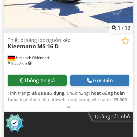
1
/
13
Thiết bị sàng lọc nguồn kép
Kleemann
MS 16 D
Hessisch Oldendorf
9.388 km
Thông tin giá
Gọi điện
Tình trạng:
đã qua sử dụng
, Chức năng:
hoạt động hoàn
toàn
, loại nhiên liệu:
diesel
, trọng lượng vận hành:
29.000
kg
, hạng mục khí thải:
Euro 3
, Năm sản xuất:
2016
, giờ
hoạt động:
5.660 h
,
Quảng cáo nhỏ