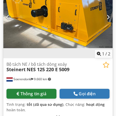
1
/
2
Bộ tách NE / bộ tách dòng xoáy
Steinert
NES 125 220 E 5009
Soerendonk
9.660 km
Thông tin giá
Gọi điện
Tình trạng:
tốt (đã qua sử dụng)
, Chức năng:
hoạt động
hoàn toàn
,