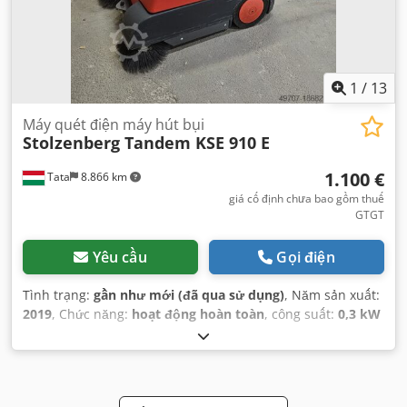
1
/
13
Máy quét điện máy hút bụi
Stolzenberg Tandem KSE 910 E
1.100 €
Tata
8.866 km
giá cố định chưa bao gồm thuế
GTGT
Yêu cầu
Gọi điện
Tình trạng:
gần như mới (đã qua sử dụng)
, Năm sản xuất:
2019
, Chức năng:
hoạt động hoàn toàn
, công suất:
0,3 kW
(0,41 mã lực)
, trọng lượng tổng cộng:
105 kg
, loại nhiên
liệu:
điện
, màu sắc:
đỏ
,