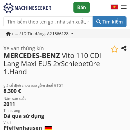
Bán
Tìm kiếm
/ ... / ID Tin đăng: A21566128
Xe van thùng kín
MERCEDES-BENZ
Vito 110 CDI
Lang Maxi EU5 2xSchiebetüre
1.Hand
giá cố định chưa bao gồm thuế GTGT
8.300 €
Năm sản xuất
2011
Tình trạng
Đã qua sử dụng
Vị trí
Pfeffenhausen