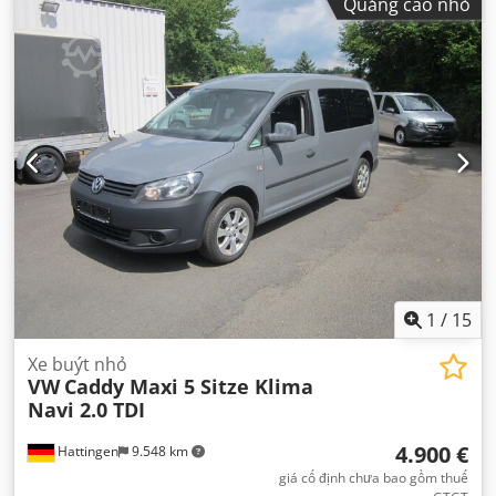
Quảng cáo nhỏ
1
/
15
Xe buýt nhỏ
VW
Caddy Maxi 5 Sitze Klima
Navi 2.0 TDI
4.900 €
Hattingen
9.548 km
giá cố định chưa bao gồm thuế