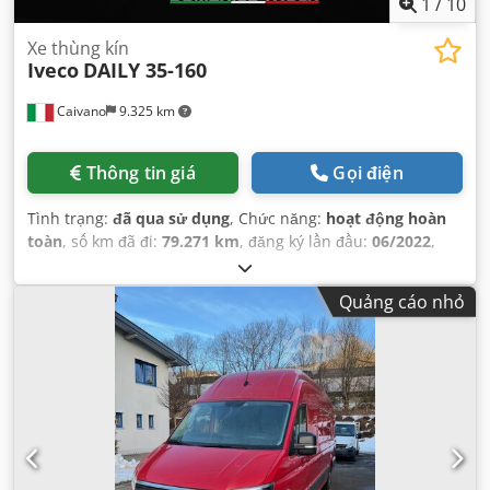
1
/
10
Xe thùng kín
Iveco
DAILY 35-160
Caivano
9.325 km
Thông tin giá
Gọi điện
Tình trạng:
đã qua sử dụng
, Chức năng:
hoạt động hoàn
toàn
, số km đã đi:
79.271 km
, đăng ký lần đầu:
06/2022
,
loại nhiên liệu:
diesel
, chiều dài cơ sở:
4.100 mm
, nhiên
liệu:
diesel
, màu sắc:
trắng
, loại truyền động bánh răng:
cơ
Quảng cáo nhỏ
khí
, Thiết bị:
ABS, bộ lọc muội than, túi khí
,