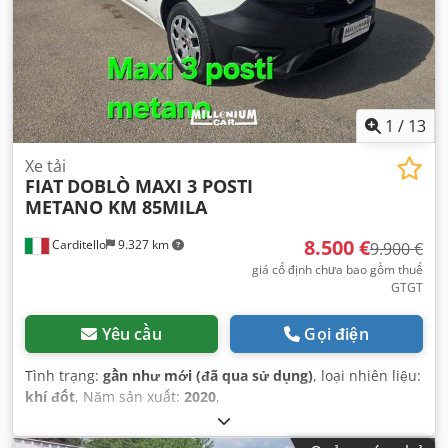
1
/
13
Xe tải
FIAT
DOBLÒ MAXI 3 POSTI
METANO KM 85MILA
8.500 €
Carditello
9.327 km
9.900 €
giá cố định chưa bao gồm thuế
GTGT
Yêu cầu
Gọi điện
Tình trạng:
gần như mới (đã qua sử dụng)
, loại nhiên liệu:
khí đốt
, Năm sản xuất:
2020
,