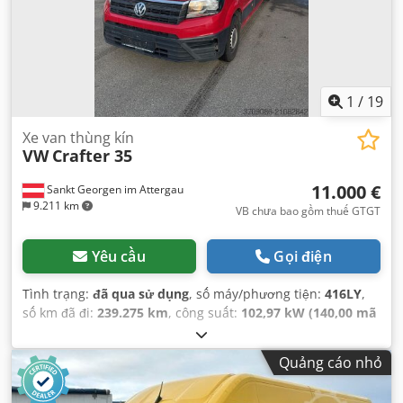
1
/
19
Xe van thùng kín
VW
Crafter 35
11.000 €
Sankt Georgen im Attergau
9.211 km
VB chưa bao gồm thuế GTGT
Yêu cầu
Gọi điện
Tình trạng:
đã qua sử dụng
, số máy/phương tiện:
416LY
,
số km đã đi:
239.275 km
, công suất:
102,97 kW (140,00 mã
lực)
, đăng ký lần đầu:
11/2018
, loại nhiên liệu:
diesel
, trọng
lượng không tải:
2.322 kg
, trọng lượng tải tối đa:
1.100 kg
,
Quảng cáo nhỏ
trọng lượng tổng cộng:
3.500 kg
, tình trạng lốp:
50 phần
trăm
, Năm sản xuất:
2018
,