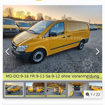
1
/
22