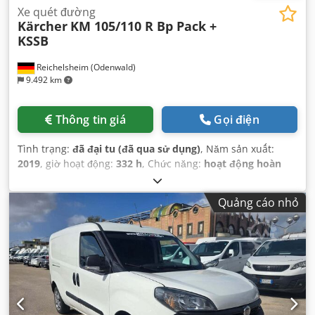
Xe quét đường
Kärcher
KM 105/110 R Bp Pack +
KSSB
Reichelsheim (Odenwald)
9.492 km
Thông tin giá
Gọi điện
Tình trạng:
đã đại tu (đã qua sử dụng)
, Năm sản xuất:
2019
, giờ hoạt động:
332 h
, Chức năng:
hoạt động hoàn
toàn
, chiều rộng làm việc:
1.450 mm
, điện áp ắc quy:
24 V
,
hiệu suất diện tích:
8.700 m²/giờ
,
Quảng cáo nhỏ