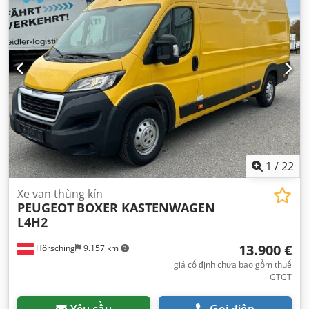
1
/
22
Xe van thùng kín
PEUGEOT
BOXER KASTENWAGEN
L4H2
13.900 €
Hörsching
9.157 km
giá cố định chưa bao gồm thuế
GTGT
Yêu cầu
Gọi điện