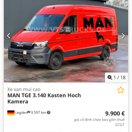
1
/
18
Xe van mui cao
MAN
TGE 3.140 Kasten Hoch
Kamera
9.900 €
Legden
9.597 km
giá cố định chưa bao gồm thuế
GTGT