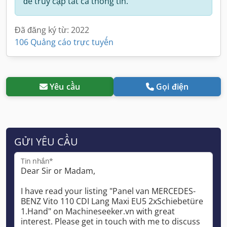
để truy cập tất cả thông tin.
Đã đăng ký từ: 2022
106 Quảng cáo trực tuyến
Yêu cầu
Gọi điện
GỬI YÊU CẦU
Tin nhắn*