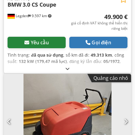
BMW
3.0 CS Coupe
49.900 €
Legden
9.597 km
giá cố định VAT không thể hiển thị
riêng biệt
Yêu cầu
Gọi điện
Tình trạng:
đã qua sử dụng
, số km đã đi:
49.313 km
, công
suất:
132 kW (179,47 mã lực)
, đăng ký lần đầu:
05/1972
,
loại nhiên liệu:
xăng
, kiểm định tiếp theo (TÜV):
10/2022
,
màu sắc:
bạc
, loại truyền động bánh răng:
tự động
, số chỗ
Quảng cáo nhỏ
ngồi:
4
,