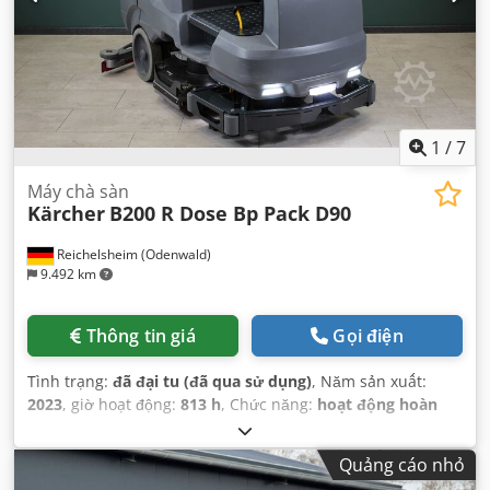
1
/
7
Máy chà sàn
Kärcher
B200 R Dose Bp Pack D90
Reichelsheim (Odenwald)
9.492 km
Thông tin giá
Gọi điện
Tình trạng:
đã đại tu (đã qua sử dụng)
, Năm sản xuất:
2023
, giờ hoạt động:
813 h
, Chức năng:
hoạt động hoàn
toàn
, chiều rộng làm việc:
900 mm
, hiệu suất diện tích:
5.700 m²/giờ
, trọng lượng tổng cộng:
957 kg
, dung tích
Quảng cáo nhỏ
bồn nước:
200 l
, điện áp ắc quy:
36 V
,