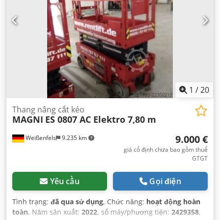
1
/
20
Thang nâng cắt kéo
MAGNI
ES 0807 AC Elektro 7,80 m
9.000 €
Weißenfels
9.235 km
giá cố định chưa bao gồm thuế
GTGT
Yêu cầu
Gọi điện
Tình trạng:
đã qua sử dụng
, Chức năng:
hoạt động hoàn
toàn
, Năm sản xuất:
2022
, số máy/phương tiện:
2429358
,