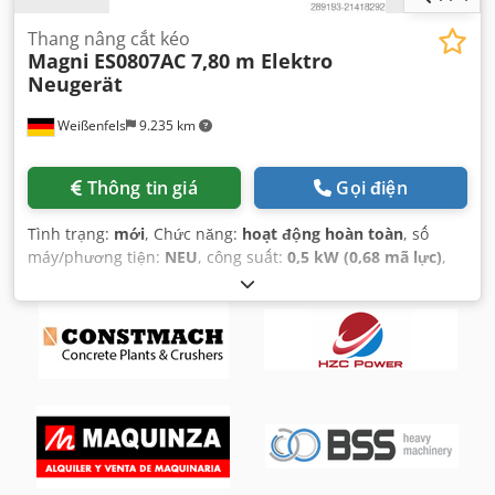
Thang nâng cắt kéo
Magni
ES0807AC 7,80 m Elektro
Neugerät
Weißenfels
9.235 km
Thông tin giá
Gọi điện
Tình trạng:
mới
, Chức năng:
hoạt động hoàn toàn
, số
máy/phương tiện:
NEU
, công suất:
0,5 kW (0,68 mã lực)
,
tải trọng:
230 kg
, chiều cao nâng:
5.800 mm
, chiều dài sàn:
1.670 mm
, chiều rộng sàn công tác:
740 mm
, trọng lượng
tổng cộng:
1.630 kg
, chiều dài vận chuyển:
1.860 mm
,
chiều rộng vận chuyển:
760 mm
, chiều cao vận chuyển:
1.830 mm
, loại nhiên liệu:
điện
, kích thước lốp xe:
323 x
100 mm
, màu sắc:
đỏ
,