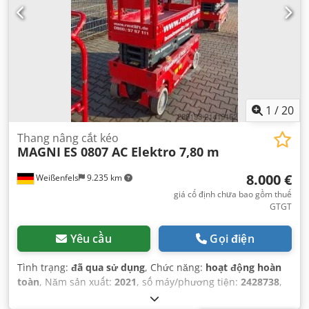
1
/
20
Thang nâng cắt kéo
MAGNI
ES 0807 AC Elektro 7,80 m
8.000 €
Weißenfels
9.235 km
giá cố định chưa bao gồm thuế
GTGT
Yêu cầu
Gọi điện
Tình trạng:
đã qua sử dụng
, Chức năng:
hoạt động hoàn
toàn
, Năm sản xuất:
2021
, số máy/phương tiện:
2428738
,
công suất:
0,5 kW (0,68 mã lực)
, tải trọng:
230 kg
, loại cột: