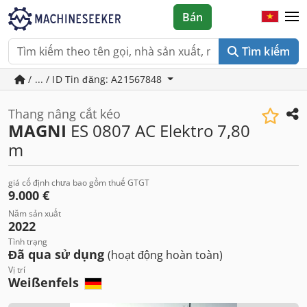
Bán
Tìm kiếm
/ ... / ID Tin đăng: A21567848
Thang nâng cắt kéo
MAGNI
ES 0807 AC Elektro 7,80
m
giá cố định chưa bao gồm thuế GTGT
9.000 €
Năm sản xuất
2022
Tình trạng
Đã qua sử dụng
(hoạt động hoàn toàn)
Vị trí
Weißenfels