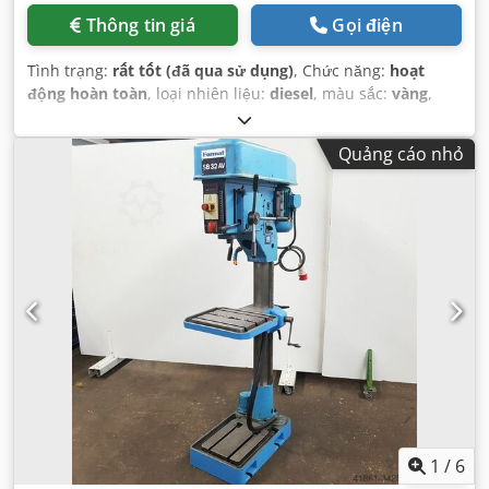
Thông tin giá
Gọi điện
Tình trạng:
rất tốt (đã qua sử dụng)
, Chức năng:
hoạt
động hoàn toàn
, loại nhiên liệu:
diesel
, màu sắc:
vàng
,
tình trạng lốp:
90 phần trăm
, tình trạng truyền động:
90
phần trăm
, số chỗ ngồi:
1
, số máy/phương tiện:
Quảng cáo nhỏ
KM&EW144
, Thiết bị:
cabin, thuỷ lực
,
1
/
6