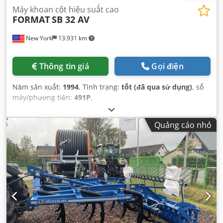
Máy khoan cột hiệu suất cao
FORMAT
SB 32 AV
New York
13.931 km
Thông tin giá
Gọi điện
Năm sản xuất:
1994
, Tình trạng:
tốt (đã qua sử dụng)
, số
máy/phương tiện:
491P
,
Quảng cáo nhỏ