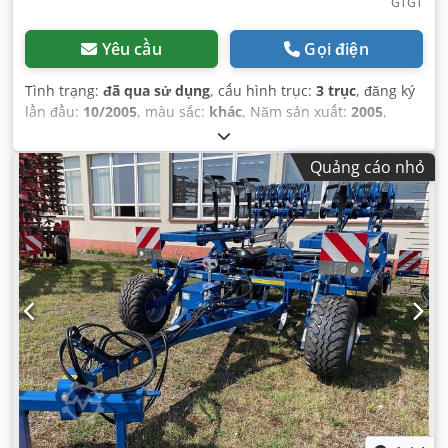
GTGT
Yêu cầu
Gọi điện
Tình trạng:
đã qua sử dụng
, cấu hình trục:
3 trục
, đăng ký
lần đầu:
10/2005
, màu sắc:
khác
, Năm sản xuất:
2005
,
Quảng cáo nhỏ