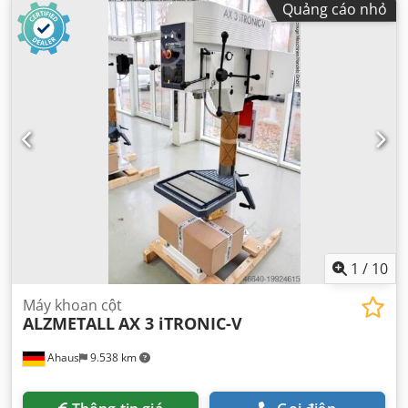
Quảng cáo nhỏ
1
/
10
Máy khoan cột
ALZMETALL
AX 3 iTRONIC-V
Ahaus
9.538 km