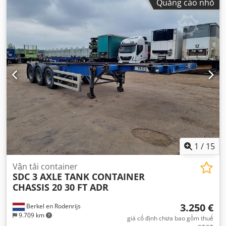
Quảng cáo nhỏ
1
/
15
Vận tải container
SDC 3 AXLE TANK CONTAINER
CHASSIS 20 30 FT ADR
3.250 €
Berkel en Rodenrijs
9.709 km
giá cố định chưa bao gồm thuế