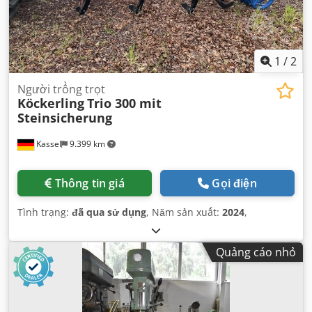
1
/
2
Người trồng trọt
Köckerling
Trio 300 mit
Steinsicherung
Kassel
9.399 km
Thông tin giá
Gọi điện
Tình trạng:
đã qua sử dụng
, Năm sản xuất:
2024
,
Quảng cáo nhỏ