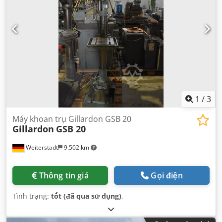
1
/
3
Máy khoan trụ Gillardon GSB 20
Gillardon
GSB 20
Weiterstadt
9.502 km
Thông tin giá
Gọi điện
Tình trạng:
tốt (đã qua sử dụng)
,