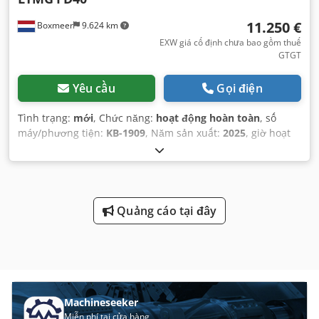
11.250 €
Boxmeer
9.624 km
EXW giá cố định chưa bao gồm thuế
GTGT
Yêu cầu
Gọi điện
Tình trạng:
mới
, Chức năng:
hoạt động hoàn toàn
, số
máy/phương tiện:
KB-1909
, Năm sản xuất:
2025
, giờ hoạt
động:
3 h
, tải trọng:
4.000 kg
, chiều cao nâng:
3.000 mm
,
loại nhiên liệu:
diesel
, loại cột:
duplex
, chiều cao xây dựng:
2.200 mm
, công suất:
42 kW (57,10 mã lực)
, nhà sản xuất
động cơ:
Xinchai
, loại truyền động bánh răng:
tự động
,
chiều dài càng:
1.000 mm
, tình trạng lốp:
100 phần trăm
,
Quảng cáo tại đây
trọng lượng không tải:
4.720 kg
, tổng chiều cao:
2.200 mm
,
tổng chiều dài:
3.890 mm
, tổng chiều rộng:
1.410 mm
,
màu sắc:
xanh da trời nhạt
,
Machineseeker
Miễn phí tại cửa hàng