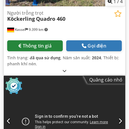
1
/
4
Người trồng trọt
Köckerling
Quadro 460
Kassel
9.399 km
Thông tin giá
Gọi điện
Tình trạng:
đã qua sử dụng
, Năm sản xuất:
2024
, Thiết bị:
phanh khí nén
,
Quảng cáo nhỏ