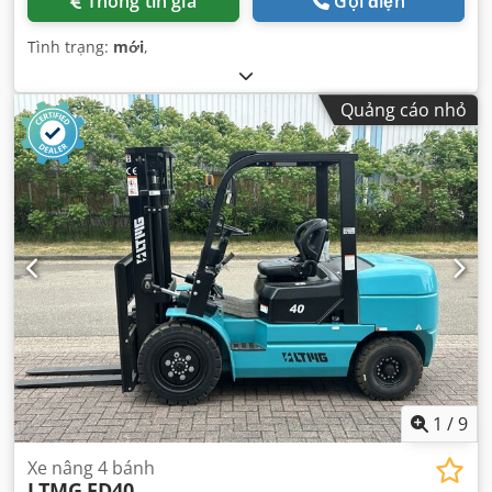
Thông tin giá
Gọi điện
Tình trạng:
mới
,
Quảng cáo nhỏ
1
/
9
Xe nâng 4 bánh
LTMG
FD40