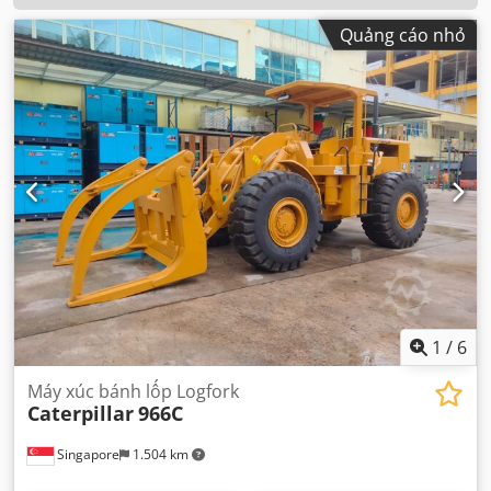
Quảng cáo nhỏ
1
/
6
Máy xúc bánh lốp Logfork
Caterpillar
966C
Singapore
1.504 km