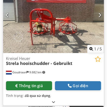
1
/
5
Kreisel Heuer
Strela hooischudder - Gebruikt
Goudriaan
9.682 km
Thông tin giá
Gọi điện
Tình trạng:
đã qua sử dụng
,