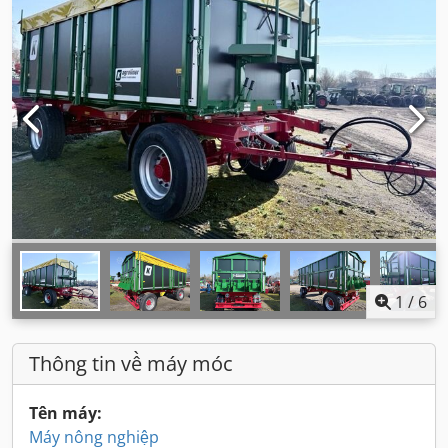
1
/
6
Thông tin về máy móc
Tên máy:
Máy nông nghiệp