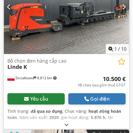
1
/
10
Bộ chọn đơn hàng cấp cao
Linde
K
10.500 €
Strzałkowo
8.812 km
VB chưa bao gồm thuế GTGT
Yêu cầu
Gọi điện
Tình trạng:
đã qua sử dụng
, Chức năng:
hoạt động hoàn
toàn
, Năm sản xuất:
2020
, giờ hoạt động:
5.876 h
, tải
trọng:
1.000 kg
, chiều cao nâng:
8.200 mm
, loại nhiên liệu:
điện
, loại cột:
Simplex
, loại truyền động:
Elektro
,