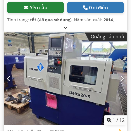
Yêu cầu
Gọi điện
Tình trạng:
tốt (đã qua sử dụng)
, Năm sản xuất:
2014
,
Quảng cáo nhỏ
1
/
12