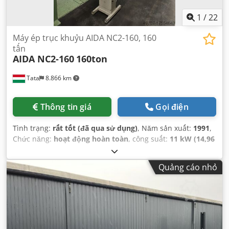
1
/
22
Máy ép trục khuỷu AIDA NC2-160, 160
tấn
AIDA NC2-160
160ton
Tata
8.866 km
Thông tin giá
Gọi điện
Tình trạng:
rất tốt (đã qua sử dụng)
, Năm sản xuất:
1991
,
Chức năng:
hoạt động hoàn toàn
, công suất:
11 kW (14,96
mã lực)
, điện áp đầu vào:
200 V
, lực ép:
160 t
, chiều dài
bàn:
600 mm
, trọng lượng tổng cộng:
19.000 kg
, lực đột:
Quảng cáo nhỏ
160 t
, loại điều chỉnh độ cao:
điện
, chiều cao lắp đặt:
1.900
mm
, điều chỉnh xilanh thủy lực:
100 mm
, điều chỉnh hành
trình:
130 mm
, Thiết bị:
rào chắn ánh sáng an toàn, tài
liệu / sổ tay hướng dẫn
,