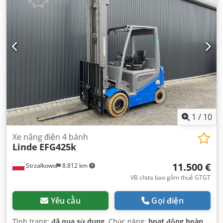
1
/
10
Xe nâng điện 4 bánh
Linde
EFG425k
11.500 €
Strzałkowo
8.812 km
VB chưa bao gồm thuế GTGT
Yêu cầu
Gọi điện
Tình trạng:
đã qua sử dụng
, Chức năng:
hoạt động hoàn