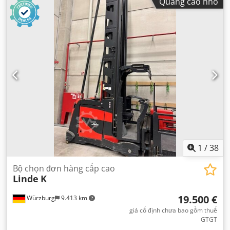
Quảng cáo nhỏ
1
/
38
Bộ chọn đơn hàng cấp cao
Linde
K
19.500 €
Würzburg
9.413 km
giá cố định chưa bao gồm thuế
GTGT