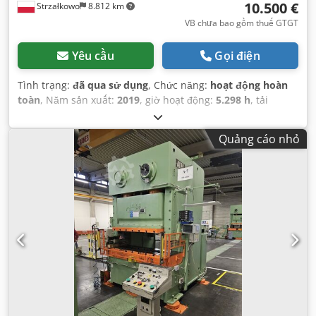
10.500 €
Strzałkowo
8.812 km
VB chưa bao gồm thuế GTGT
Yêu cầu
Gọi điện
Tình trạng:
đã qua sử dụng
, Chức năng:
hoạt động hoàn
toàn
, Năm sản xuất:
2019
, giờ hoạt động:
5.298 h
, tải
trọng:
1.000 kg
, chiều cao nâng:
8.200 mm
, loại nhiên liệu:
điện
, loại cột:
Simplex
, loại truyền động:
Elektro
,
Quảng cáo nhỏ