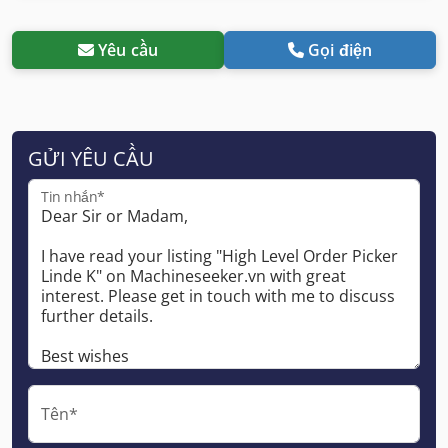
Yêu cầu
Gọi điện
GỬI YÊU CẦU
Tin nhắn*
Tên*