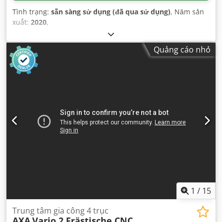
Tình trạng:
sẵn sàng sử dụng (đã qua sử dụng)
, Năm sản
xuất:
2020
,
Quảng cáo nhỏ
1
/
15
Trung tâm gia công 4 trục
AXA
Vario 2 Frästische CNC