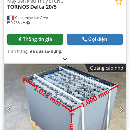
Máy tiện kiểu Thụy Sĩ CNC
TORNOS
Delta 20/5
Contamine-sur-Arve
9.788 km
Thông tin giá
Gọi điện
Tình trạng:
đã qua sử dụng
,
Quảng cáo nhỏ