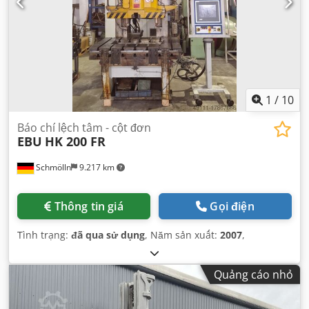
1
/
10
Báo chí lệch tâm - cột đơn
EBU
HK 200 FR
Schmölln
9.217 km
Thông tin giá
Gọi điện
Tình trạng:
đã qua sử dụng
, Năm sản xuất:
2007
,
Quảng cáo nhỏ