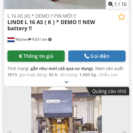
1
/
16
L 16 AS (K) * DEMO !! PIN MỚI !!
LINDE
L 16 AS ( K ) * DEMO !! NEW
battery !!
Wijchen
9.631 km
Thông tin giá
Gọi điện
Tình trạng:
gần như mới (đã qua sử dụng)
, Năm sản xuất:
2013
, giờ hoạt động:
82 h
, tải trọng:
1.600 kg
, chiều cao
nâng:
2.850 mm
, loại nhiên liệu:
điện
, loại cột:
duplex
,
chiều cao xây dựng:
2.540 mm
,
Quảng cáo nhỏ