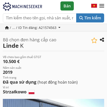
Bán
Tìm kiếm
/ ... / ID Tin đăng: A21574563
Bộ chọn đơn hàng cấp cao
Linde
K
VB chưa bao gồm thuế GTGT
10.500 €
Năm sản xuất
2019
Tình trạng
Đã qua sử dụng
(hoạt động hoàn toàn)
Vị trí
Strzałkowo