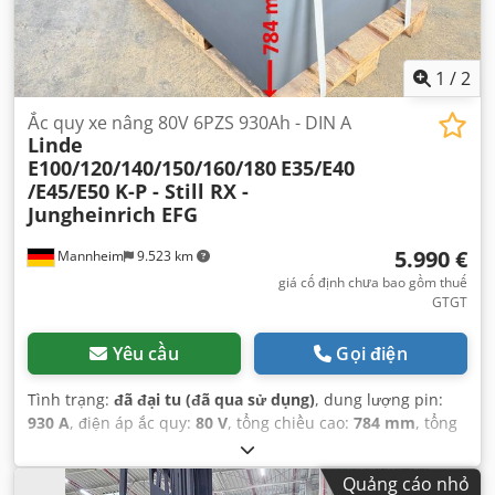
1
/
2
Ắc quy xe nâng 80V 6PZS 930Ah - DIN A
Linde
E100/120/140/150/160/180
E35/E40
/E45/E50 K-P - Still RX -
Jungheinrich EFG
5.990 €
Mannheim
9.523 km
giá cố định chưa bao gồm thuế
GTGT
Yêu cầu
Gọi điện
Tình trạng:
đã đại tu (đã qua sử dụng)
, dung lượng pin:
930 A
, điện áp ắc quy:
80 V
, tổng chiều cao:
784 mm
, tổng
chiều dài:
1.028 mm
, tổng chiều rộng:
1.000 mm
,
Quảng cáo nhỏ