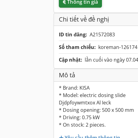
Thông tin giá
Chi tiết về đề nghị
ID tin đăng:
A21572083
Số tham chiếu:
koreman-126174
Cập nhật:
lần cuối vào ngày 07.0
Mô tả
* Brand: KISA
* Model: electric dosing slide
Djdpfoywmtxox Al Ieck
* Dosing opening: 500 x 500 mm
* Driving: 0.75 kW
* On stock: 2 pieces.
Yêu cầu thêm thông tin