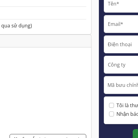
Tên*
Email*
 qua sử dụng)
Điện thoại
Công ty
Mã bưu chính
Tôi là t
Nhận báo