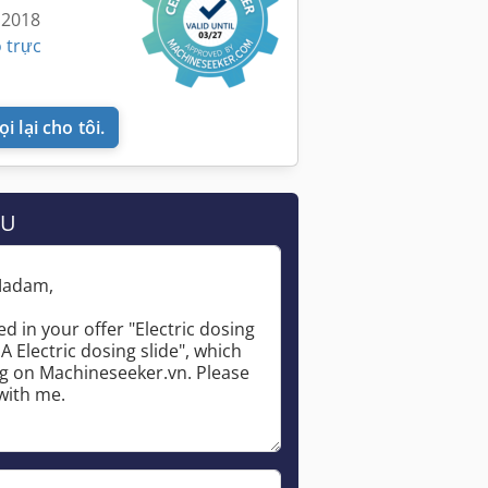
 2018
 trực
i lại cho tôi.
ẦU