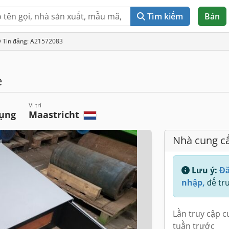
Tìm kiếm
Bán
D Tin đăng: A21572083
e
Vị trí
dụng
Maastricht
Nhà cung c
Lưu ý:
Đă
nhập,
để tru
Lần truy cập c
tuần trước