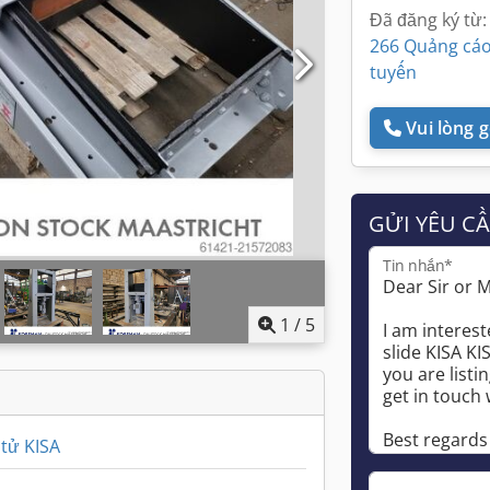
Đã đăng ký từ:
266 Quảng cáo
tuyến
Vui lòng gọ
GỬI YÊU C
Tin nhắn*
1
/
5
 tử KISA