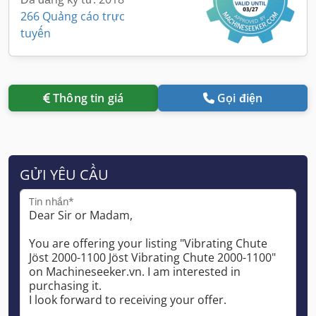
266 Quảng cáo trực
tuyến
Thông tin giá
Gọi điện
GỬI YÊU CẦU
Tin nhắn*