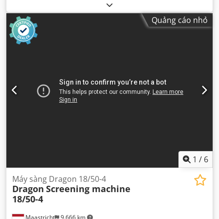
Quảng cáo nhỏ
1
/
6
Máy sàng Dragon 18/50-4
Dragon
Screening machine
18/50-4
Maastricht
9.666 km