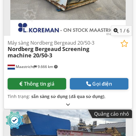
1
/
6
Máy sàng Nordberg Bergeaud 20/50-3
Nordberg Bergeaud
Screening
machine 20/50-3
Maastricht
9.666 km
Thông tin giá
Gọi điện
Tình trạng:
sẵn sàng sử dụng (đã qua sử dụng)
,
Quảng cáo nhỏ