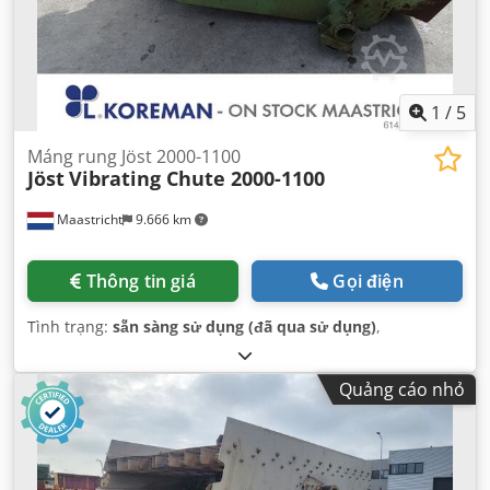
1
/
5
Máng rung Jöst 2000-1100
Jöst
Vibrating Chute 2000-1100
Maastricht
9.666 km
Thông tin giá
Gọi điện
Tình trạng:
sẵn sàng sử dụng (đã qua sử dụng)
,
Quảng cáo nhỏ