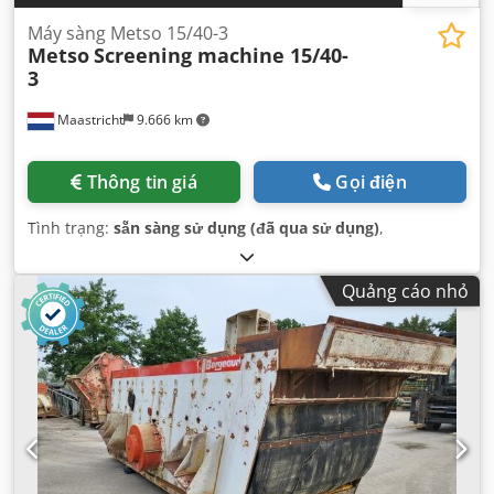
Máy sàng Metso 15/40-3
Metso
Screening machine 15/40-
3
Maastricht
9.666 km
Thông tin giá
Gọi điện
Tình trạng:
sẵn sàng sử dụng (đã qua sử dụng)
,
Quảng cáo nhỏ