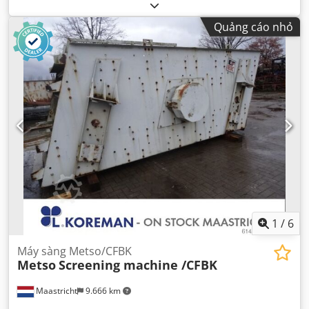
Quảng cáo nhỏ
1
/
6
Máy sàng Metso/CFBK
Metso
Screening machine /CFBK
Maastricht
9.666 km