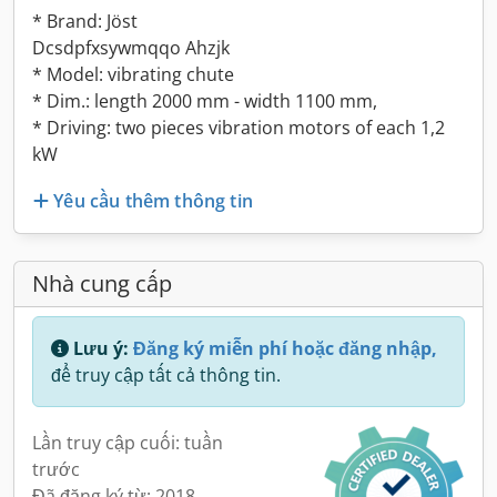
* Brand: Jöst
Dcsdpfxsywmqqo Ahzjk
* Model: vibrating chute
* Dim.: length 2000 mm - width 1100 mm,
* Driving: two pieces vibration motors of each 1,2
kW
Yêu cầu thêm thông tin
Nhà cung cấp
Lưu ý:
Đăng ký miễn phí hoặc đăng nhập,
để truy cập tất cả thông tin.
Lần truy cập cuối: tuần
trước
Đã đăng ký từ: 2018