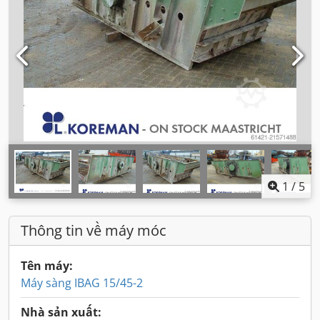
1
/
5
Thông tin về máy móc
Tên máy:
Máy sàng IBAG 15/45-2
Nhà sản xuất: