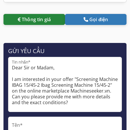
Thông tin giá
Gọi điện
GỬI YÊU CẦU
Tin nhắn*
Tên*