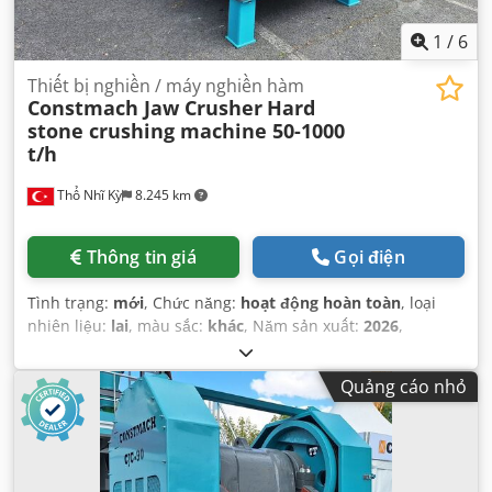
1
/
6
Thiết bị nghiền / máy nghiền hàm
Constmach Jaw Crusher
Hard
stone crushing machine 50-1000
t/h
Thổ Nhĩ Kỳ
8.245 km
Thông tin giá
Gọi điện
Tình trạng:
mới
, Chức năng:
hoạt động hoàn toàn
, loại
nhiên liệu:
lai
, màu sắc:
khác
, Năm sản xuất:
2026
,
Quảng cáo nhỏ