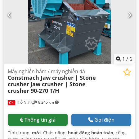
1
/
6
Máy nghiền hàm / máy nghiền đá
Constmach Jaw crusher | Stone
crusher
Jaw crusher | Stone
crusher 90-270 T/H
Thổ Nhĩ Kỳ
8.245 km
Thông tin giá
Gọi điện
Tình trạng:
mới
, Chức năng:
hoạt động hoàn toàn
, công