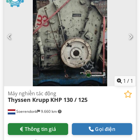
1
/
1
Máy nghiền tác động
Thyssen Krupp
KHP 130 / 125
Soerendonk
9.660 km
Thông tin giá
Gọi điện