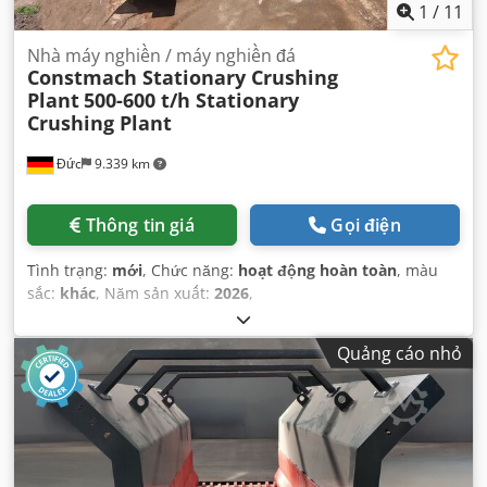
1
/
11
Nhà máy nghiền / máy nghiền đá
Constmach Stationary Crushing
Plant
500-600 t/h Stationary
Crushing Plant
Đức
9.339 km
Thông tin giá
Gọi điện
Tình trạng:
mới
, Chức năng:
hoạt động hoàn toàn
, màu
sắc:
khác
, Năm sản xuất:
2026
,
Quảng cáo nhỏ