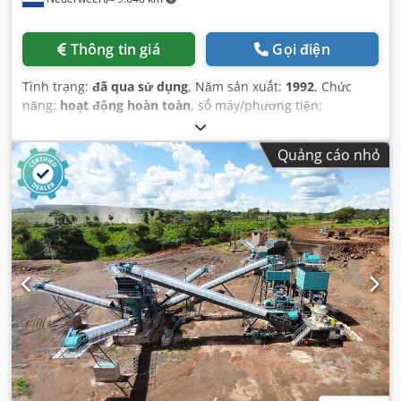
Thông tin giá
Gọi điện
Tình trạng:
đã qua sử dụng
, Năm sản xuất:
1992
, Chức
năng:
hoạt động hoàn toàn
, số máy/phương tiện:
511001M
, công suất danh định:
160 kW (217,54 mã lực)
,
Quảng cáo nhỏ