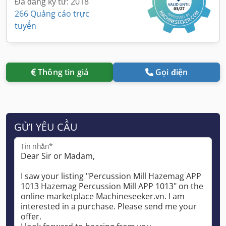
Đã đăng ký từ: 2018
266 Quảng cáo trực
tuyến
Thông tin giá
Gọi điện
GỬI YÊU CẦU
Tin nhắn*