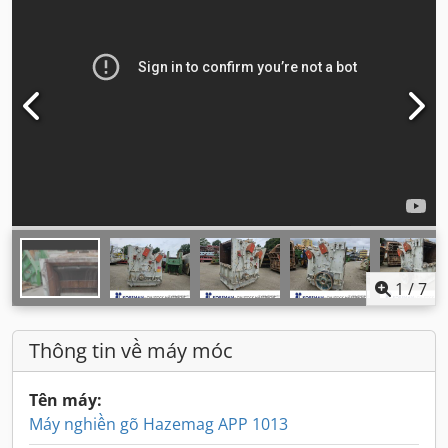
1
/
7
Thông tin về máy móc
Tên máy:
Máy nghiền gõ Hazemag APP 1013