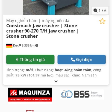
1
/
6
Máy nghiền hàm | máy nghiền đá
Constmach Jaw crusher | Stone
crusher
90-270 T/H jaw crusher |
Stone crusher
Đức
9.339 km
Thông tin giá
Gọi điện
Tình trạng:
mới
, Chức năng:
hoạt động hoàn toàn
, công
suất:
75 kW (101,97 mã lực)
, màu sắc:
khác
, Năm sản
xuất:
2026
, Thiết bị:
ABS
,