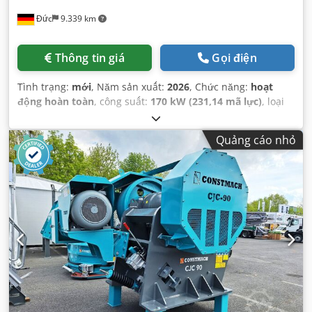
Đức
9.339 km
Thông tin giá
Gọi điện
Tình trạng:
mới
, Năm sản xuất:
2026
, Chức năng:
hoạt
động hoàn toàn
, công suất:
170 kW (231,14 mã lực)
, loại
nhiên liệu:
lai
, màu sắc:
khác
, Thiết bị:
cabin
,
Quảng cáo nhỏ