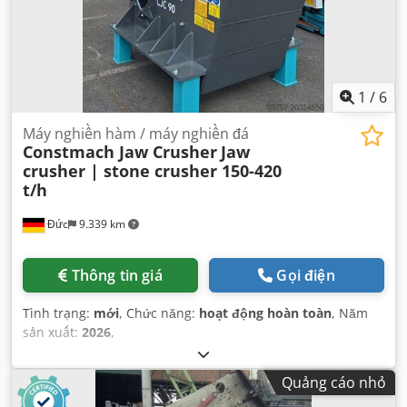
1
/
6
Máy nghiền hàm / máy nghiền đá
Constmach Jaw Crusher
Jaw
crusher | stone crusher 150-420
t/h
Đức
9.339 km
Thông tin giá
Gọi điện
Tình trạng:
mới
, Chức năng:
hoạt động hoàn toàn
, Năm
sản xuất:
2026
,
Quảng cáo nhỏ