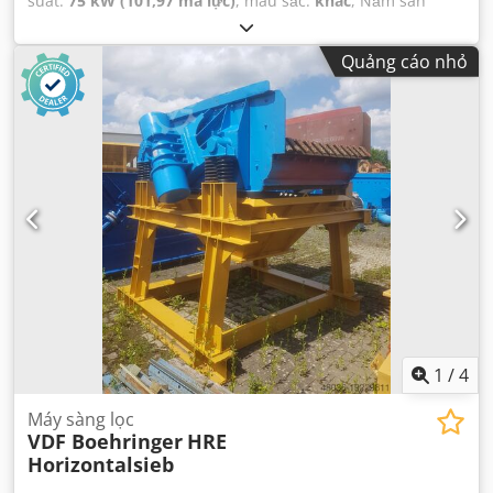
suất:
75 kW (101,97 mã lực)
, màu sắc:
khác
, Năm sản
xuất:
2026
, Thiết bị:
ABS
,
Quảng cáo nhỏ
1
/
4
Máy sàng lọc
VDF Boehringer
HRE
Horizontalsieb