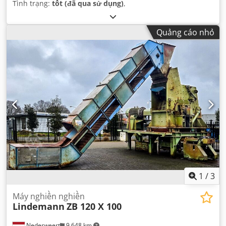
Tình trạng:
tốt (đã qua sử dụng)
,
Quảng cáo nhỏ
1
/
3
Máy nghiền nghiền
Lindemann
ZB 120 X 100
Nederweert
9.648 km