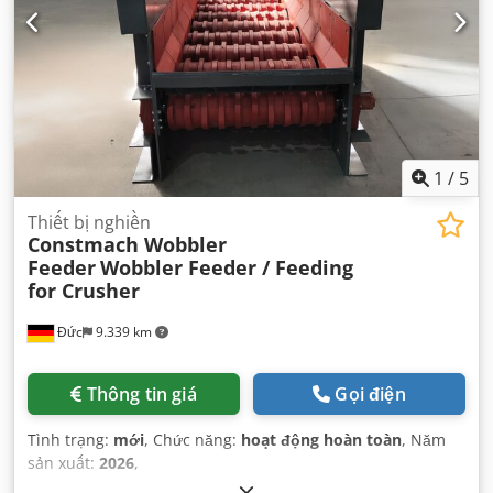
1
/
5
Thiết bị nghiền
Constmach Wobbler
Feeder
Wobbler Feeder / Feeding
for Crusher
Đức
9.339 km
Thông tin giá
Gọi điện
Tình trạng:
mới
, Chức năng:
hoạt động hoàn toàn
, Năm
sản xuất:
2026
,