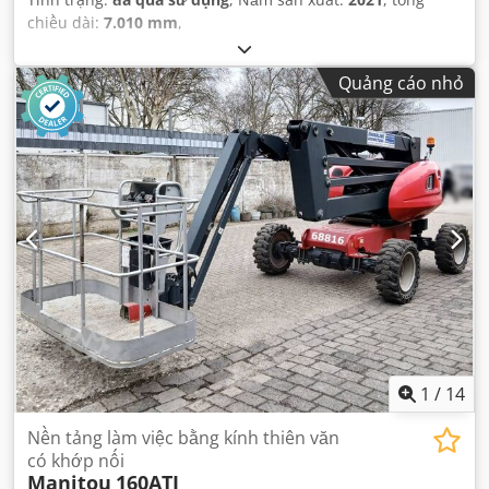
chiều dài:
7.010 mm
,
Quảng cáo nhỏ
1
/
14
Nền tảng làm việc bằng kính thiên văn
có khớp nối
Manitou
160ATJ