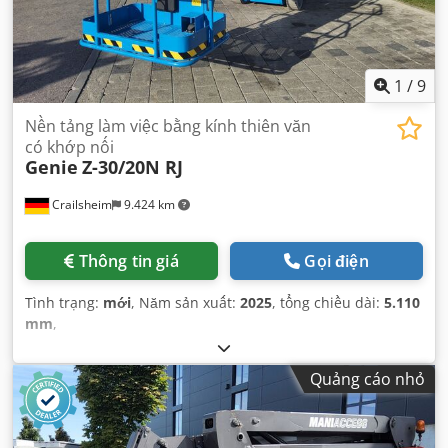
1
/
9
Nền tảng làm việc bằng kính thiên văn
có khớp nối
Genie
Z-30/20N RJ
Crailsheim
9.424 km
Thông tin giá
Gọi điện
Tình trạng:
mới
, Năm sản xuất:
2025
, tổng chiều dài:
5.110
mm
,
Quảng cáo nhỏ