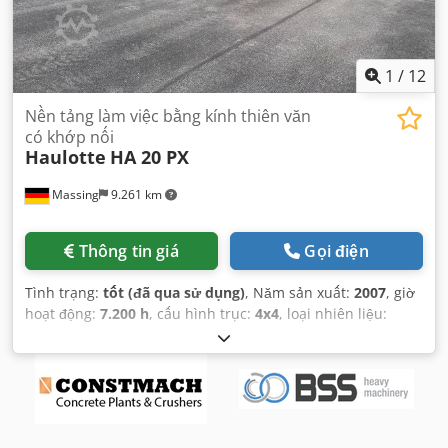
1
/
12
Nền tảng làm việc bằng kính thiên văn
có khớp nối
Haulotte
HA 20 PX
Massing
9.261 km
Thông tin giá
Gọi điện
Tình trạng:
tốt (đã qua sử dụng)
, Năm sản xuất:
2007
, giờ
hoạt động:
7.200 h
, cấu hình trục:
4x4
, loại nhiên liệu:
diesel
, màu sắc:
vàng
, Thiết bị:
dẫn động bốn bánh
,