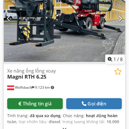
1
/
8
Xe nâng ống lồng xoay
Magni
RTH 6.25
Wolfsbach
9.123 km
Thông tin giá
Gọi điện
Tình trạng:
đã qua sử dụng
, Chức năng:
hoạt động hoàn
toàn
, loại nhiên liệu:
diesel
, trọng lượng không tải:
18.000
kg
, chiều cao nâng:
25.000 mm
, Năm sản xuất:
2023
, giờ