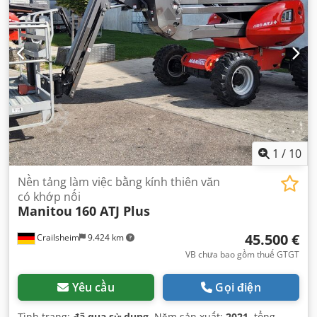
1
/
10
Nền tảng làm việc bằng kính thiên văn
có khớp nối
Manitou
160 ATJ Plus
45.500 €
Crailsheim
9.424 km
VB chưa bao gồm thuế GTGT
Yêu cầu
Gọi điện
Tình trạng:
đã qua sử dụng
, Năm sản xuất:
2021
, tổng