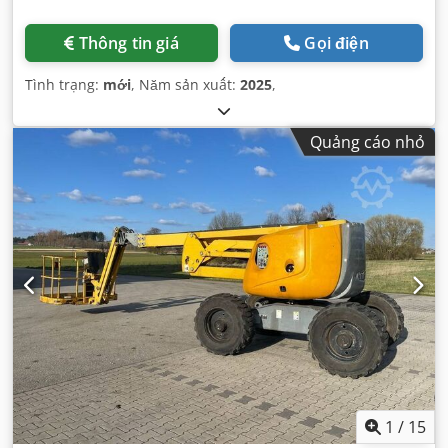
Thông tin giá
Gọi điện
Tình trạng:
mới
, Năm sản xuất:
2025
,
Quảng cáo nhỏ
1
/
15