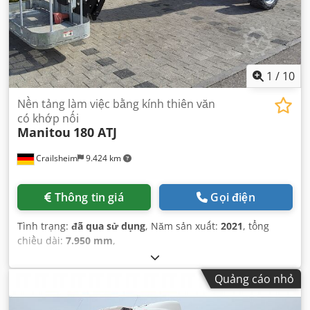
1
/
10
Nền tảng làm việc bằng kính thiên văn
có khớp nối
Manitou
180 ATJ
Crailsheim
9.424 km
Thông tin giá
Gọi điện
Tình trạng:
đã qua sử dụng
, Năm sản xuất:
2021
, tổng
chiều dài:
7.950 mm
,
Quảng cáo nhỏ