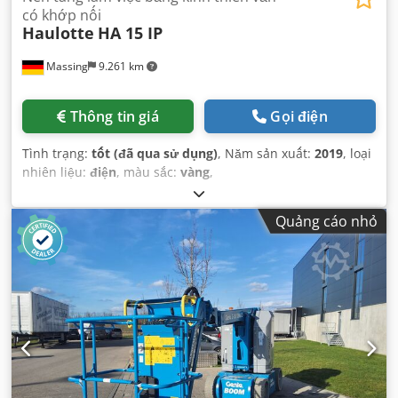
có khớp nối
Haulotte
HA 15 IP
Massing
9.261 km
Thông tin giá
Gọi điện
Tình trạng:
tốt (đã qua sử dụng)
, Năm sản xuất:
2019
, loại
nhiên liệu:
điện
, màu sắc:
vàng
,
Quảng cáo nhỏ