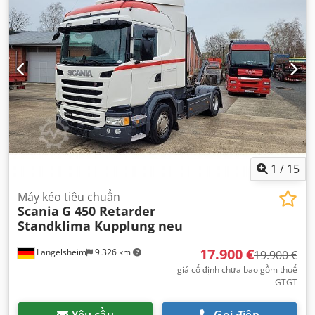
1
/
15
Máy kéo tiêu chuẩn
Scania
G 450 Retarder
Standklima Kupplung neu
17.900 €
Langelsheim
9.326 km
19.900 €
giá cố định chưa bao gồm thuế
GTGT