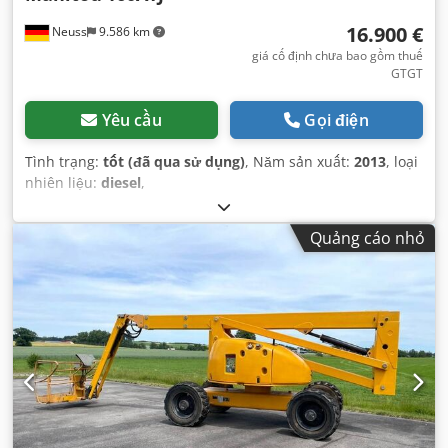
16.900 €
Neuss
9.586 km
giá cố định chưa bao gồm thuế
GTGT
Yêu cầu
Gọi điện
Tình trạng:
tốt (đã qua sử dụng)
, Năm sản xuất:
2013
, loại
nhiên liệu:
diesel
,
Quảng cáo nhỏ