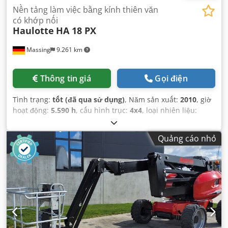
Nền tảng làm việc bằng kính thiên văn
có khớp nối
Haulotte
HA 18 PX
Massing
9.261 km
Thông tin giá
Gọi điện
Tình trạng:
tốt (đã qua sử dụng)
, Năm sản xuất:
2010
, giờ
hoạt động:
5.590 h
, cấu hình trục:
4x4
, loại nhiên liệu:
diesel
, màu sắc:
vàng
, Thiết bị:
dẫn động bốn bánh
,
Quảng cáo nhỏ