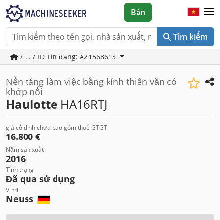
Bán
Tìm kiếm
/ ... / ID Tin đăng: A21568613
Nền tảng làm việc bằng kính thiên văn có
khớp nối
Haulotte
HA16RTJ
giá cố định chưa bao gồm thuế GTGT
16.800 €
Năm sản xuất
2016
Tình trạng
Đã qua sử dụng
Vị trí
Neuss