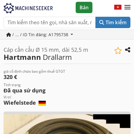
Bán
Tìm kiếm
/ ... / ID Tin đăng: A1795738
Cáp cần cẩu Ø 15 mm, dài 52,5 m
Hartmann
Drallarm
giá cố định chưa bao gồm thuế GTGT
320 €
Tình trạng
Đã qua sử dụng
Vị trí
Wiefelstede