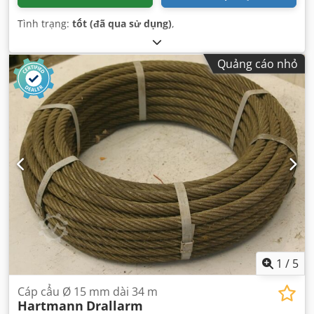
Tình trạng:
tốt (đã qua sử dụng)
,
Quảng cáo nhỏ
1
/
5
Cáp cẩu Ø 15 mm dài 34 m
Hartmann
Drallarm