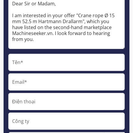
Tên*
Email*
Điện thoại
Công ty