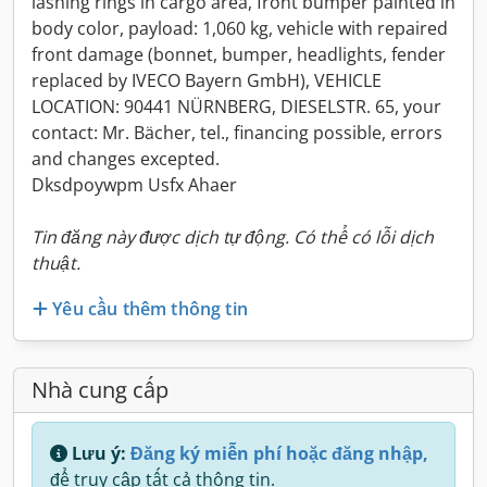
lashing rings in cargo area, front bumper painted in
body color, payload: 1,060 kg, vehicle with repaired
front damage (bonnet, bumper, headlights, fender
replaced by IVECO Bayern GmbH), VEHICLE
LOCATION: 90441 NÜRNBERG, DIESELSTR. 65, your
contact: Mr. Bächer, tel., financing possible, errors
and changes excepted.
Dksdpoywpm Usfx Ahaer
Tin đăng này được dịch tự động. Có thể có lỗi dịch
thuật.
Yêu cầu thêm thông tin
Nhà cung cấp
Lưu ý:
Đăng ký miễn phí hoặc đăng nhập,
để truy cập tất cả thông tin.