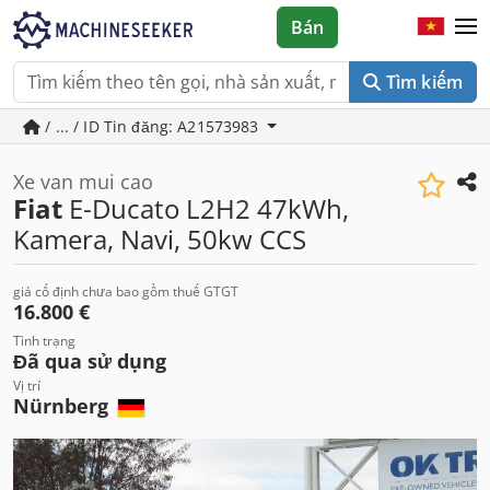
Bán
Tìm kiếm
/ ... / ID Tin đăng: A21573983
Xe van mui cao
Fiat
E-Ducato L2H2 47kWh,
Kamera, Navi, 50kw CCS
giá cố định chưa bao gồm thuế GTGT
16.800 €
Tình trạng
Đã qua sử dụng
Vị trí
Nürnberg