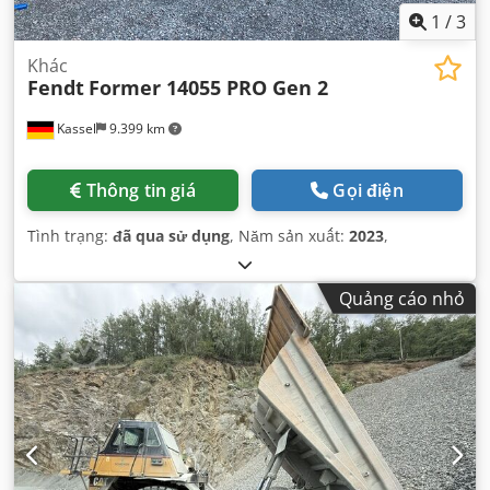
1
/
3
Khác
Fendt
Former 14055 PRO Gen 2
Kassel
9.399 km
Thông tin giá
Gọi điện
Tình trạng:
đã qua sử dụng
, Năm sản xuất:
2023
,
Quảng cáo nhỏ