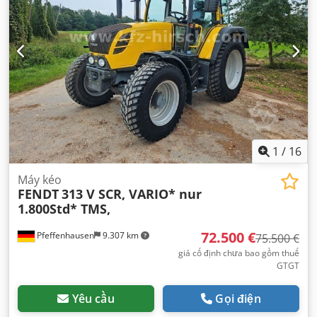
1
/
16
Máy kéo
FENDT
313 V SCR, VARIO* nur
1.800Std* TMS,
72.500 €
Pfeffenhausen
9.307 km
75.500 €
giá cố định chưa bao gồm thuế
GTGT
Yêu cầu
Gọi điện