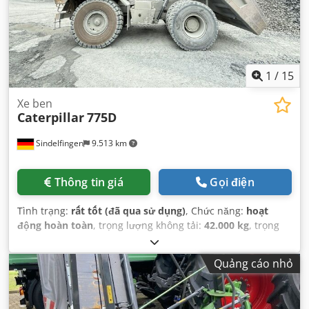
1
/
15
Xe ben
Caterpillar
775D
Sindelfingen
9.513 km
Thông tin giá
Gọi điện
Tình trạng:
rất tốt (đã qua sử dụng)
, Chức năng:
hoạt
động hoàn toàn
, trọng lượng không tải:
42.000 kg
, trọng
lượng tải tối đa:
62.700 kg
, trọng lượng tổng cộng:
105.000
kg
, Năm sản xuất:
2011
, giờ hoạt động:
20.000 h
,
Quảng cáo nhỏ