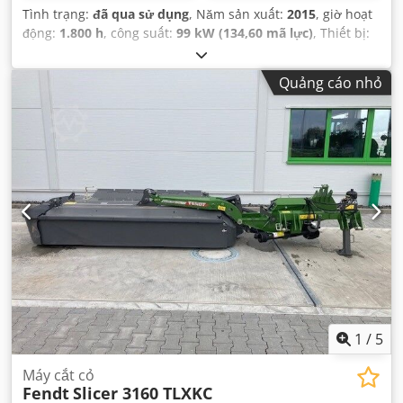
Tình trạng:
đã qua sử dụng
, Năm sản xuất:
2015
, giờ hoạt
động:
1.800 h
, công suất:
99 kW (134,60 mã lực)
, Thiết bị:
cabin, dẫn động bốn bánh, điều hòa không khí
,
Quảng cáo nhỏ
1
/
5
Máy cắt cỏ
Fendt
Slicer 3160 TLXKC