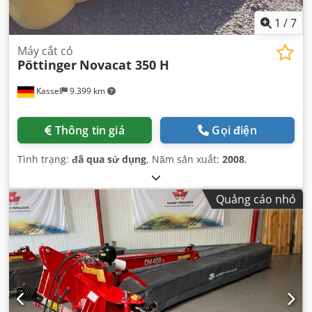
1
/
7
Máy cắt cỏ
Pöttinger
Novacat 350 H
Kassel
9.399 km
Thông tin giá
Gọi điện
Tình trạng:
đã qua sử dụng
, Năm sản xuất:
2008
,
Quảng cáo nhỏ