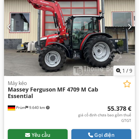
1
/
9
Máy kéo
Massey Ferguson
MF 4709 M Cab
Essential
55.378 €
Prüm
9.640 km
giá cố định chưa bao gồm thuế
GTGT
Yêu cầu
Gọi điện