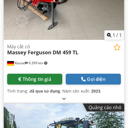
1
/
1
Máy cắt cỏ
Massey Ferguson
DM 459 TL
Kassel
9.399 km
Thông tin giá
Gọi điện
Tình trạng:
đã qua sử dụng
, Năm sản xuất:
2023
,
Quảng cáo nhỏ