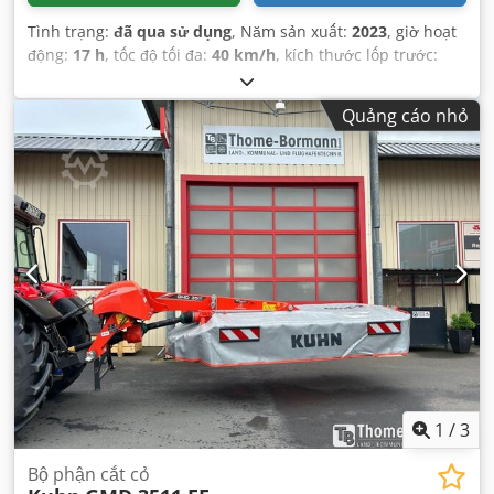
Tình trạng:
đã qua sử dụng
, Năm sản xuất:
2023
, giờ hoạt
động:
17 h
, tốc độ tối đa:
40 km/h
, kích thước lốp trước:
380/70 R24 | 0%
, kích thước lốp sau:
480/70 R34 | 0%
, kích
thước lốp xe:
480/70 R34
,
Quảng cáo nhỏ
1
/
3
Bộ phận cắt cỏ