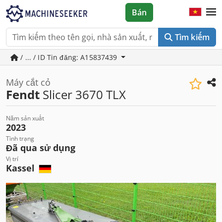
Bán
Tìm kiếm
/ ... / ID Tin đăng: A15837439
Máy cắt cỏ
Fendt
Slicer 3670 TLX
Năm sản xuất
2023
Tình trạng
Đã qua sử dụng
Vị trí
Kassel