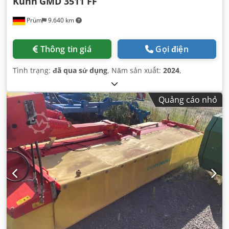
Kuhn
GMD 3511 FF
Prüm
9.640 km
Thông tin giá
Gọi điện
Tình trạng:
đã qua sử dụng
, Năm sản xuất:
2024
,
Quảng cáo nhỏ