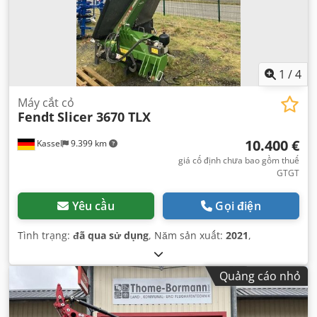
1
/
4
Máy cắt cỏ
Fendt
Slicer 3670 TLX
10.400 €
Kassel
9.399 km
giá cố định chưa bao gồm thuế
GTGT
Yêu cầu
Gọi điện
Tình trạng:
đã qua sử dụng
, Năm sản xuất:
2021
,
Quảng cáo nhỏ