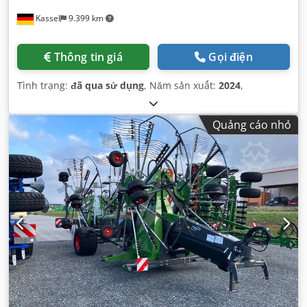
Kassel
9.399 km
Thông tin giá
Gọi điện
Tình trạng:
đã qua sử dụng
, Năm sản xuất:
2024
,
Quảng cáo nhỏ