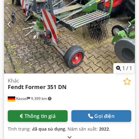
1
/
1
Khác
Fendt
Former 351 DN
Kassel
9.399 km
Thông tin giá
Gọi điện
Tình trạng:
đã qua sử dụng
, Năm sản xuất:
2022
,