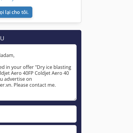
i lại cho tôi.
ẦU