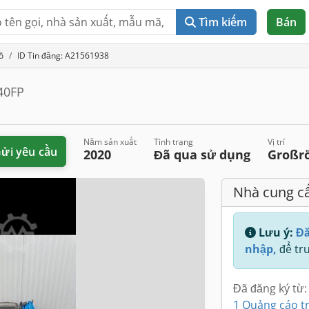
Tìm kiếm
Bán
ô
ID Tin đăng: A21561938
40FP
Năm sản xuất
Tình trạng
Vị trí
ửi yêu cầu
2020
Đã qua sử dụng
Großr
Nhà cung c
Lưu ý:
Đă
nhập,
để tru
Đã đăng ký từ:
1 Quảng cáo t