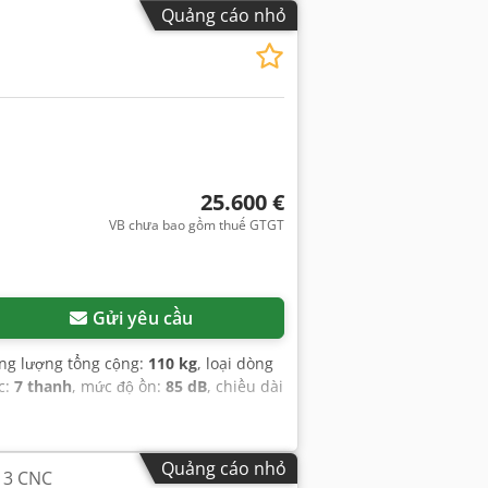
Quảng cáo nhỏ
25.600 €
VB chưa bao gồm thuế GTGT
Gửi yêu cầu
ọng lượng tổng cộng:
110 kg
, loại dòng
c:
7 thanh
, mức độ ồn:
85 dB
, chiều dài
Quảng cáo nhỏ
13 CNC