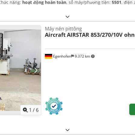
 Chức năng:
hoạt động hoàn toàn
, số máy/phương tiện:
5501
, điện
Máy nén pittông
Aircraft
AIRSTAR 853/270/10V ohn
Egenhofen
9.372 km
1
/
6