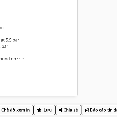
cm
at 5.5 bar
2 bar
round nozzle.
Chế độ xem in
Lưu
Chia sẻ
Báo cáo tin 