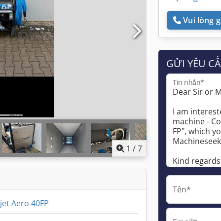
Vui lòng gọ
GỬI YÊU C
Tin nhắn*
1
/
7
Tên*
jet Aero 40FP