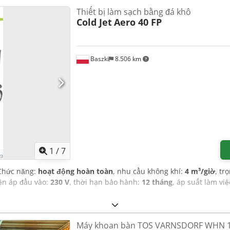
Thiết bị làm sạch bằng đá khô
Cold Jet
Aero 40 FP
Baszki
8.506 km
1
/
7
 Chức năng:
hoạt động hoàn toàn
, nhu cầu không khí:
4 m³/giờ
, tr
iện áp đầu vào:
230 V
, thời hạn bảo hành:
12 tháng
, áp suất làm việ
Máy khoan bàn TOS VARNSDORF WHN 