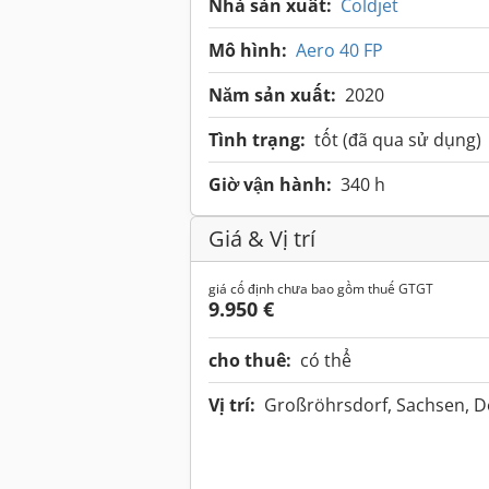
Nhà sản xuất:
Coldjet
Mô hình:
Aero 40 FP
Năm sản xuất:
2020
Tình trạng:
tốt (đã qua sử dụng)
Giờ vận hành:
340 h
Giá & Vị trí
giá cố định chưa bao gồm thuế GTGT
9.950 €
cho thuê:
có thể
Vị trí:
Großröhrsdorf, Sachsen, 