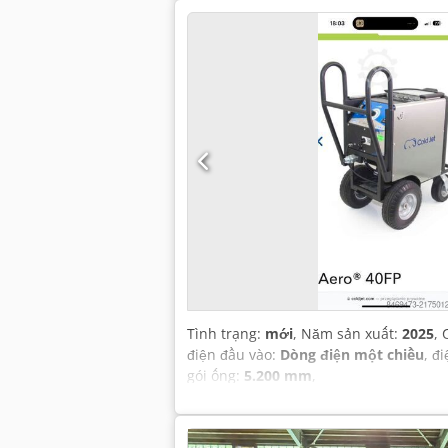
Tình trạng:
mới
, Năm sản xuất:
2025
,
điện đầu vào:
Dòng điện một chiều
, đ
gói ống:
5.200 mm
,