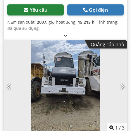
Yêu cầu
Gọi điện
Năm sản xuất:
2007
, giờ hoạt động:
15.215 h
, Tình trạng:
đã qua sử dụng
,
Quảng cáo nhỏ
1
/
3