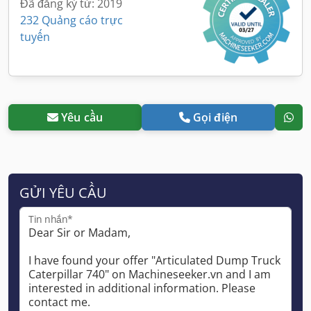
Đã đăng ký từ: 2019
232 Quảng cáo trực
tuyến
Yêu cầu
Gọi điện
GỬI YÊU CẦU
Tin nhắn*