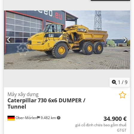
1
/
9
Máy xây dựng
Caterpillar
730 6x6 DUMPER /
Tunnel
34.900 €
Ober-Mörlen
9.482 km
giá cố định chưa bao gồm thuế
GTGT