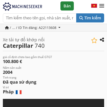
Bán
Tìm kiếm
/ ... / ID Tin đăng: A22113608
Xe tải tự đổ khớp nối
Caterpillar
740
giá cố định chưa bao gồm thuế GTGT
100.800 €
Năm sản xuất
2004
Tình trạng
Đã qua sử dụng
Vị trí
Pháp