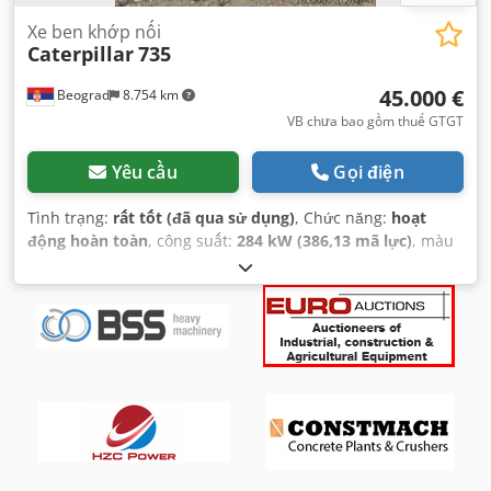
Xe ben khớp nối
Caterpillar
735
45.000 €
Beograd
8.754 km
VB chưa bao gồm thuế GTGT
Yêu cầu
Gọi điện
Tình trạng:
rất tốt (đã qua sử dụng)
, Chức năng:
hoạt
động hoàn toàn
, công suất:
284 kW (386,13 mã lực)
, màu
sắc:
trắng
, trọng lượng tải tối đa:
40.000 kg
, Năm sản xuất:
2007
, số máy/phương tiện:
CAT00735JB1N00920
,