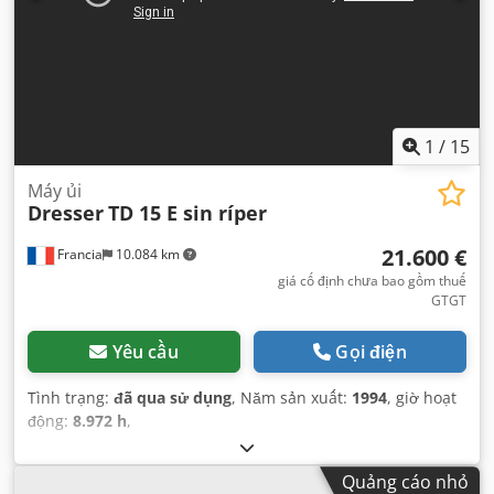
1
/
15
Máy ủi
Dresser
TD 15 E sin ríper
21.600 €
Francia
10.084 km
giá cố định chưa bao gồm thuế
GTGT
Yêu cầu
Gọi điện
Tình trạng:
đã qua sử dụng
, Năm sản xuất:
1994
, giờ hoạt
động:
8.972 h
,
Quảng cáo nhỏ