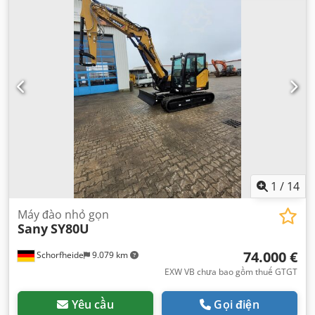
1
/
14
Máy đào nhỏ gọn
Sany
SY80U
74.000 €
Schorfheide
9.079 km
EXW VB chưa bao gồm thuế GTGT
Yêu cầu
Gọi điện