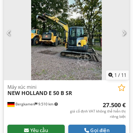
1
/
11
Máy xúc mini
NEW HOLLAND
E 50 B SR
27.500 €
Bergkamen
9.510 km
giá cố định VAT không thể hiển thị
riêng biệt
Yêu cầu
Gọi điện