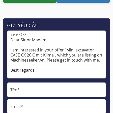
GỬI YÊU CẦU
Tin nhắn*
Tên*
Email*