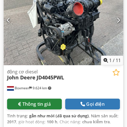
1
/
11
động cơ diesel
John Deere
JD4045PWL
Boxmeer
9.624 km
Thông tin giá
Gọi điện
Tình trạng:
gần như mới (đã qua sử dụng)
, Năm sản xuất:
2017
, giờ hoạt động:
100 h
, Chức năng:
chưa kiểm tra
,