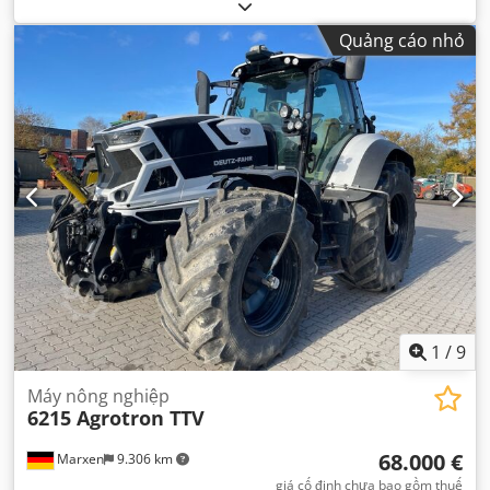
công suất:
102 kW (138,68 mã lực)
, loại nhiên liệu:
diesel
,
số xi lanh:
4
, trọng lượng tổng cộng:
555 kg
, loại làm mát:
Quảng cáo nhỏ
nước
,
1
/
9
Máy nông nghiệp
6215 Agrotron TTV
68.000 €
Marxen
9.306 km
giá cố định chưa bao gồm thuế