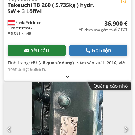
Takeuchi
TB 260 ( 5.735kg ) hydr.
SW + 3 Löffel
36.900 €
Sankt Veit in der
Südsteiermark
VB chưa bao gồm thuế GTGT
9.081 km
Yêu cầu
Gọi điện
Tình trạng:
tốt (đã qua sử dụng)
, Năm sản xuất:
2016
, giờ
hoạt động:
6.366 h
,
Quảng cáo nhỏ