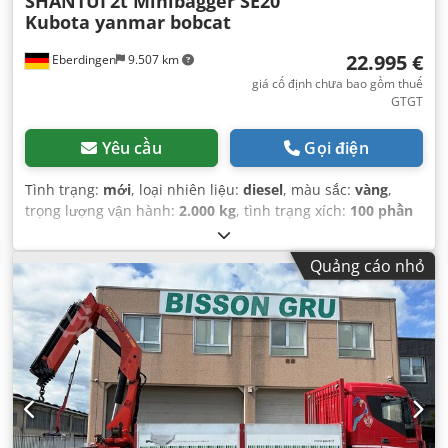
SHANTUI
2t Minibagger SE20
Kubota yanmar bobcat
22.995 €
Eberdingen
9.507 km
giá cố định chưa bao gồm thuế
GTGT
Yêu cầu
Gọi điện
Tình trạng:
mới
, loại nhiên liệu:
diesel
, màu sắc:
vàng
,
trọng lượng vận hành:
2.000 kg
, tình trạng xích:
100 phần
trăm
, hạng mục khí thải:
Euro 5
, Năm sản xuất:
2026
, Thiết
bị:
Kiểm tra an toàn UVV, búa thủy lực, cabin, dải xích
Quảng cáo nhỏ
cao su, máy tính trên xe, thuỷ lực, thủy lực bộ kẹp, xẻng
tiêu chuẩn, đèn pha bổ sung
,