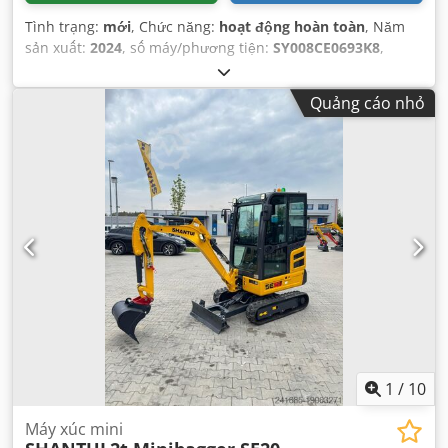
Tình trạng:
mới
, Chức năng:
hoạt động hoàn toàn
, Năm
sản xuất:
2024
, số máy/phương tiện:
SY008CE0693K8
,
Quảng cáo nhỏ
1
/
10
Máy xúc mini