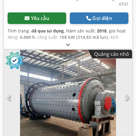
GTGT
Yêu cầu
Gọi điện
Tình trạng:
đã qua sử dụng
, Năm sản xuất:
2018
, giờ hoạt
động:
6.000 h
, công suất:
158 kW (214,82 mã lực)
, kích
thước lốp trước:
600/60R30
, kích thước lốp sau:
650/75R38
,
Thiết bị:
phanh khí nén
,
Quảng cáo nhỏ