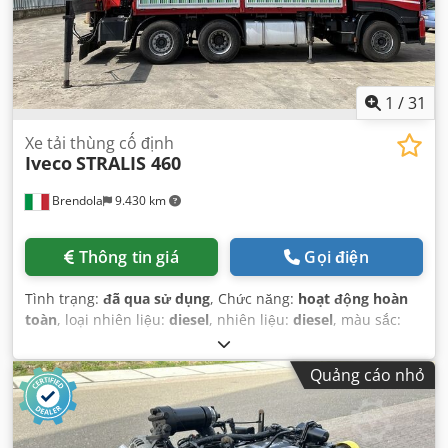
1
/
31
Xe tải thùng cố định
Iveco
STRALIS 460
Brendola
9.430 km
Thông tin giá
Gọi điện
Tình trạng:
đã qua sử dụng
, Chức năng:
hoạt động hoàn
toàn
, loại nhiên liệu:
diesel
, nhiên liệu:
diesel
, màu sắc:
trắng
, cabin lái:
ca-bin ban ngày
, Năm sản xuất:
2014
,
Thiết bị:
cần cẩu
,
Quảng cáo nhỏ