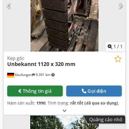
1
/
1
Kẹp góc
Unbekannt
1120 x 320 mm
Kaufungen
9.391 km
Thông tin giá
Gọi điện
Năm sản xuất:
1990
, Tình trạng:
rất tốt (đã qua sử dụng)
,
Quảng cáo nhỏ