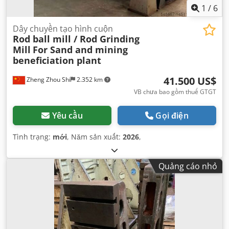
1
/
6
Dây chuyền tạo hình cuộn
Rod ball mill / Rod Grinding
Mill
For Sand and mining
beneficiation plant
41.500 US$
Zheng Zhou Shi
2.352 km
VB chưa bao gồm thuế GTGT
Yêu cầu
Gọi điện
Tình trạng:
mới
, Năm sản xuất:
2026
,
Quảng cáo nhỏ