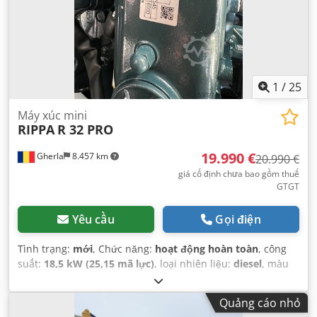
1
/
25
Máy xúc mini
RIPPA
R 32 PRO
19.990 €
Gherla
8.457 km
20.990 €
giá cố định chưa bao gồm thuế
GTGT
Yêu cầu
Gọi điện
Tình trạng:
mới
, Chức năng:
hoạt động hoàn toàn
, công
suất:
18,5 kW (25,15 mã lực)
, loại nhiên liệu:
diesel
, màu
sắc:
xanh lam
, trọng lượng vận hành:
3.375 kg
, Năm sản
xuất:
2025
,
Quảng cáo nhỏ