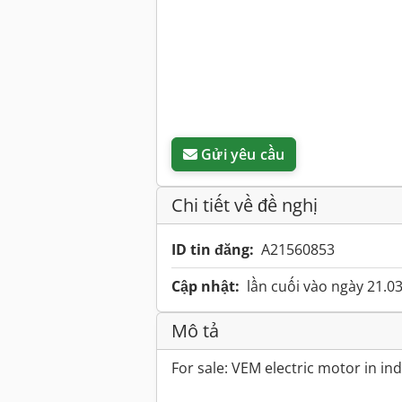
Gửi yêu cầu
Chi tiết về đề nghị
ID tin đăng:
A21560853
Cập nhật:
lần cuối vào ngày 21.0
Mô tả
For sale: VEM electric motor in ind