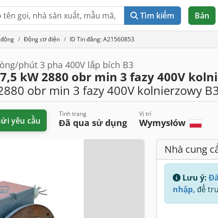
Tìm kiếm
Bán
 động
Động cơ điện
ID Tin đăng: A21560853
òng/phút 3 pha 400V lắp bích B3
 7,5 kW 2880 obr min 3 fazy 400V koln
2880 obr min 3 fazy 400V kolnierzowy B
Tình trạng
Vị trí
ửi yêu cầu
Đã qua sử dụng
Wymysłów
Nhà cung c
Lưu ý:
Đă
nhập,
để tru