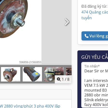
Đã đăng ký từ:
474 Quảng cáo
tuyến
Vui lòng gọ
GỬI YÊU C
Tin nhắn*
1
/
8
kW 2880 vòng/phút 3 pha 400V lắp