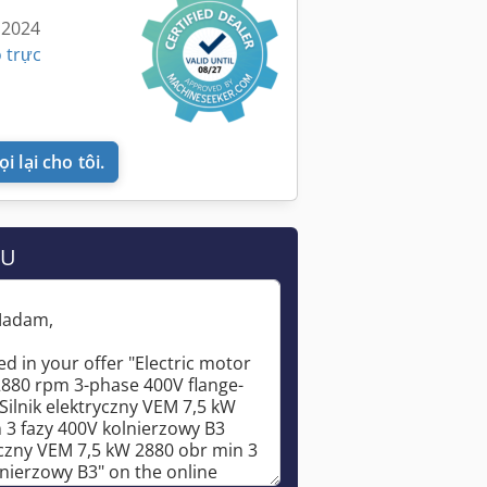
 2024
 trực
i lại cho tôi.
ẦU