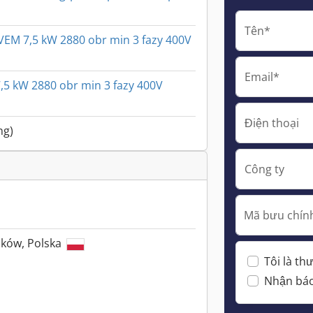
Tên*
y VEM 7,5 kW 2880 obr min 3 fazy 400V
Email*
7,5 kW 2880 obr min 3 fazy 400V
Điện thoại
ng)
Công ty
Mã bưu chính
zków, Polska
Tôi là t
Nhận báo