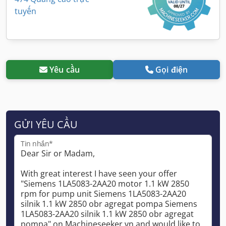
tuyến
Yêu cầu
Gọi điện
GỬI YÊU CẦU
Tin nhắn*