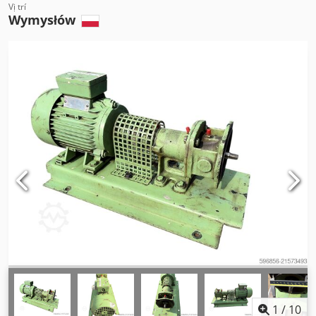
Vị trí
Wymysłów
1
/
10